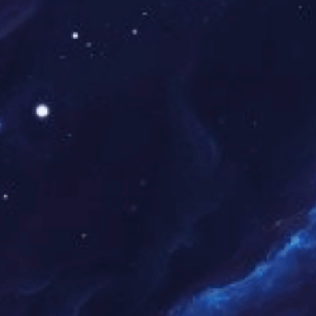
1
2
3
4
1
/4
到第
页
确定
高精密模切生产