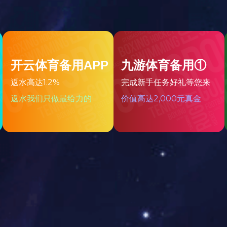
FPC软板-手机内部粘合双面胶
F
FPC-钢片
F
多
精度