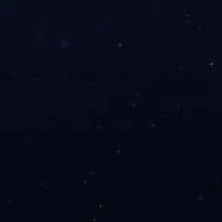
兰官方网页版
方式
留言
微信公众号
站地图
隐私政策
法律声明
网站建设
：
卓越迈创