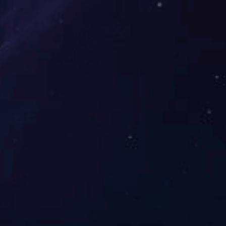
球多家知名公司建立稳固的合作关系
（部
三星